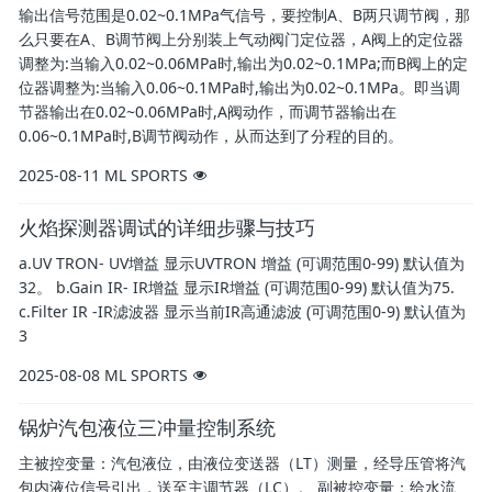
输出信号范围是0.02~0.1MPa气信号，要控制A、B两只调节阀，那
么只要在A、B调节阀上分别装上气动阀门定位器，A阀上的定位器
调整为:当输入0.02~0.06MPa时,输出为0.02~0.1MPa;而B阀上的定
位器调整为:当输入0.06~0.1MPa时,输出为0.02~0.1MPa。即当调
节器输出在0.02~0.06MPa时,A阀动作，而调节器输出在
0.06~0.1MPa时,B调节阀动作，从而达到了分程的目的。
2025-08-11
ML SPORTS
火焰探测器调试的详细步骤与技巧
a.UV TRON- UV增益 显示UVTRON 增益 (可调范围0-99) 默认值为
32。 b.Gain IR- IR增益 显示IR增益 (可调范围0-99) 默认值为75.
c.Filter IR -IR滤波器 显示当前IR高通滤波 (可调范围0-9) 默认值为
3
2025-08-08
ML SPORTS
锅炉汽包液位三冲量控制系统
主被控变量：汽包液位，由液位变送器（LT）测量，经导压管将汽
包内液位信号引出，送至主调节器（LC）。 副被控变量：给水流