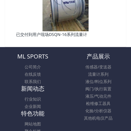
已交付到用户现场DSQN-16系列流量计
ML SPORTS
产品展示
公司简介
传感器/变送器
在线反馈
流量计系列
联系我们
液位/料位系列
新闻动态
阀门/执行装置
液压/气动元件
行业知识
检维修工器具
企业新闻
化验/分析仪器
特色功能
其他机电仪产品
网站地图