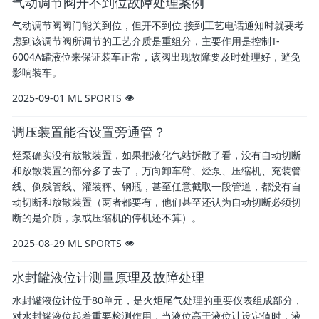
气动调节阀开不到位故障处理案例
气动调节阀阀门能关到位，但开不到位 接到工艺电话通知时就要考
虑到该调节阀所调节的工艺介质是重组分，主要作用是控制T-
6004A罐液位来保证装车正常，该阀出现故障要及时处理好，避免
影响装车。
2025-09-01
ML SPORTS
调压装置能否设置旁通管？
烃泵确实没有放散装置，如果把液化气站拆散了看，没有自动切断
和放散装置的部分多了去了，万向卸车臂、烃泵、压缩机、充装管
线、倒残管线、灌装秤、钢瓶，甚至任意截取一段管道，都没有自
动切断和放散装置（两者都要有，他们甚至还认为自动切断必须切
断的是介质，泵或压缩机的停机还不算）。
2025-08-29
ML SPORTS
水封罐液位计测量原理及故障处理
水封罐液位计位于80单元，是火炬尾气处理的重要仪表组成部分，
对水封罐液位起着重要检测作用，当液位高于液位计设定值时，液