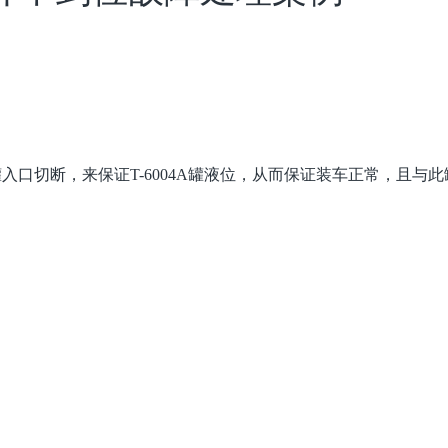
罐入口切断，来保证T-6004A罐液位，从而保证装车正常，且与