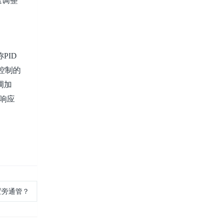
速调整
PID
控制的
调加
响应
置旁通管？