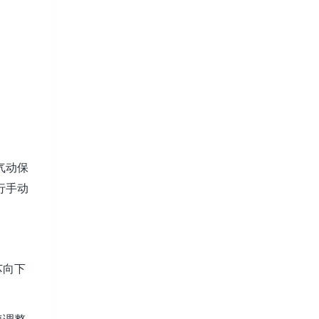
气动保
行手动
芯向下