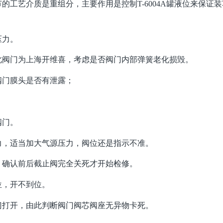
的工艺介质是重组分，主要作用是控制T-6004A罐液位来保证
。
压力。
此阀门为上海开维喜，考虑是否阀门内部弹簧老化损毁。
阀门膜头是否有泄露；
阀门。
力，适当加大气源压力，阀位还是指示不准。
，确认前后截止阀完全关死才开始检修。
位，开不到位。
门打开，由此判断阀门阀芯阀座无异物卡死。