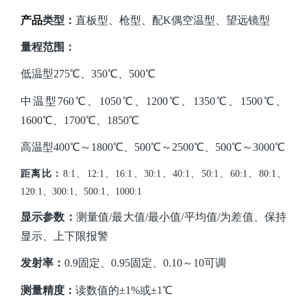
产品
类型：
直板型、枪型、配
K偶空温型、望远镜型
量程范围：
低温型
275℃、350℃、500℃
中温型
760℃、1050℃、1200℃、1350℃、1500℃、
1600℃、1700℃、1850℃
高温型
400℃
～
1800℃、500℃
～
2500℃、500℃
～
3000℃
距离比：
8:1、12:1、16:1、30:1、40:1、50:1、60:1、80:1、
120:1、300:1、500:1、1000:1
显示参数：
测量值
/最大值/最小值/平均值/为差值、保持
显示、上下限报警
发射率：
0.9固定、0.95固定、0.10
～
10可调
测量精度：
读数值的
±1%或±1
℃