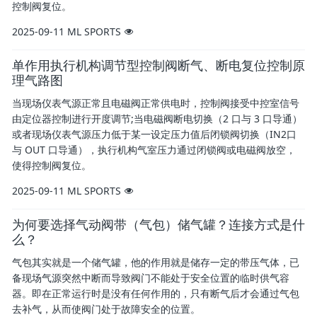
控制阀复位。
2025-09-11
ML SPORTS
单作用执行机构调节型控制阀断气、断电复位控制原
理气路图
当现场仪表气源正常且电磁阀正常供电时，控制阀接受中控室信号
由定位器控制进行开度调节;当电磁阀断电切换（2 口与 3 口导通）
或者现场仪表气源压力低于某一设定压力值后闭锁阀切换（IN2口
与 OUT 口导通），执行机构气室压力通过闭锁阀或电磁阀放空，
使得控制阀复位。
2025-09-11
ML SPORTS
为何要选择气动阀带（气包）储气罐？连接方式是什
么？
气包其实就是一个储气罐，他的作用就是储存一定的带压气体，已
备现场气源突然中断而导致阀门不能处于安全位置的临时供气容
器。即在正常运行时是没有任何作用的，只有断气后才会通过气包
去补气，从而使阀门处于故障安全的位置。