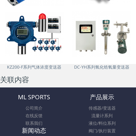
FK8-WK系列叶片泵
DX-5KL系列齿轮泵
KZ200-F系列气体浓度变送器
DC-YH系列氧化锆氧量变送器
关联内容
ML SPORTS
产品展示
公司简介
传感器/变送器
在线反馈
流量计系列
联系我们
液位/料位系列
新闻动态
阀门/执行装置