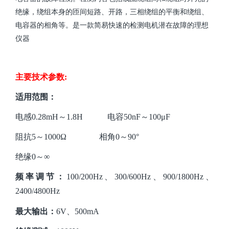
绝缘，绕组本身的匝间短路、开路，三相绕组的平衡和绕组、
电容器的相角等。是一款简易快速的检测电机潜在故障的理想
仪器
主要技术参数
:
适用范围：
电感
0.28mH～1.8H 电容50nF～100μF
阻抗
5～1000Ω 相角0～90°
绝缘
0～∞
频率调节：
100/200Hz、300/600Hz、900/1800Hz、
2400/4800Hz
最大输出：
6V、500mA