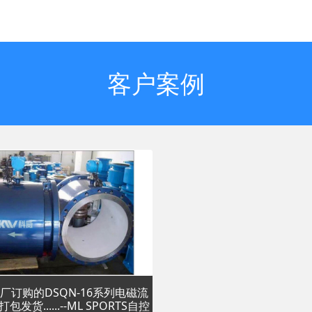
客户案例
厂订购的DSQN-16系列电磁流
发货......--ML SPORTS自控